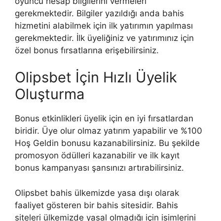
oyuncu hesap bilgilerini vermeleri
gerekmektedir. Bilgiler yazıldığı anda bahis
hizmetini alabilmek için ilk yatırımın yapılması
gerekmektedir. İlk üyeliğiniz ve yatırımınız için
özel bonus fırsatlarına erişebilirsiniz.
Olipsbet İçin Hızlı Üyelik
Oluşturma
Bonus etkinlikleri üyelik için en iyi fırsatlardan
biridir. Üye olur olmaz yatırım yapabilir ve %100
Hoş Geldin bonusu kazanabilirsiniz. Bu şekilde
promosyon ödülleri kazanabilir ve ilk kayıt
bonus kampanyası şansınızı artırabilirsiniz.
Olipsbet bahis ülkemizde yasa dışı olarak
faaliyet gösteren bir bahis sitesidir. Bahis
siteleri ülkemizde yasal olmadığı için isimlerini