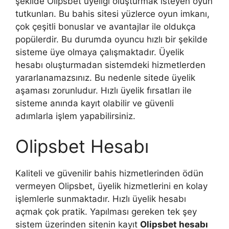
şekilde Olipsbet üyeliği oluşturmak isteyen oyun
tutkunları. Bu bahis sitesi yüzlerce oyun imkanı,
çok çeşitli bonuslar ve avantajlar ile oldukça
popülerdir. Bu durumda oyuncu hızlı bir şekilde
sisteme üye olmaya çalışmaktadır. Üyelik
hesabı oluşturmadan sistemdeki hizmetlerden
yararlanamazsınız. Bu nedenle sitede üyelik
aşaması zorunludur. Hızlı üyelik fırsatları ile
sisteme anında kayıt olabilir ve güvenli
adımlarla işlem yapabilirsiniz.
Olipsbet Hesabı
Kaliteli ve güvenilir bahis hizmetlerinden ödün
vermeyen Olipsbet, üyelik hizmetlerini en kolay
işlemlerle sunmaktadır. Hızlı üyelik hesabı
açmak çok pratik. Yapılması gereken tek şey
sistem üzerinden sitenin kayıt
Olipsbet hesabı