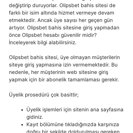
değiştirip duruyorlar. Olipsbet bahis sitesi de
farklı bir isim altında hizmet vermeye devam
etmektedir. Ancak üye sayısı her geçen gün
artıyor. Olipsbet bahis sitesine giriş yapmadan
önce Olipsbet hesabı güvenilir midir?
İnceleyerek bilgi alabilirsiniz.
Olipsbet bahis sitesi, üye olmayan müşterilerin
siteye giriş yapmasına izin vermemektedir. Bu
nedenle, her müşterinin web sitesine giriş
yapmak için bir abonelik tamamlaması gerekir.
Üyelik prosedürü çok basittir;
Üyelik işlemleri için sitenin ana sayfasına
gidiniz.
Kayıt bölümüne tıkladığınızda karşınıza
doğru bir şekilde doldurulması gereken