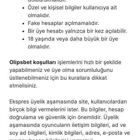
Özel ve kişisel bilgiler kullanıcıya ait
olmalıdır.
Fake hesaplar açılmamalıdır.
Bir üye hesabı yalnızca bir kez açılabilir.
18 yaşında veya daha büyük bir üye
olmalıdır.
Olipsbet koşulları
işlemlerini hızlı bir şekilde
yapabilmeniz ve üye olma sorumluluğunu
üstlenebilmeniz için bu kurallara dikkat
etmelisiniz.
Ekspres üyelik aşamasında site, kullanıcılardan
birçok bilgi vermelerini ister. Bu bilgiler, hesap
doğrulama ve güvenlik için önemlidir. Üyelik
aşamasında oyuncuların iletişim bilgileri, ad ve
soy ad bilgileri, kimlik bilgileri, adres, e-posta ve