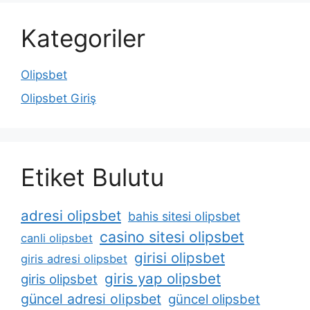
Kategoriler
Olipsbet
Olipsbet Giriş
Etiket Bulutu
adresi olipsbet
bahis sitesi olipsbet
casino sitesi olipsbet
canli olipsbet
girisi olipsbet
giris adresi olipsbet
giris yap olipsbet
giris olipsbet
güncel adresi olipsbet
güncel olipsbet