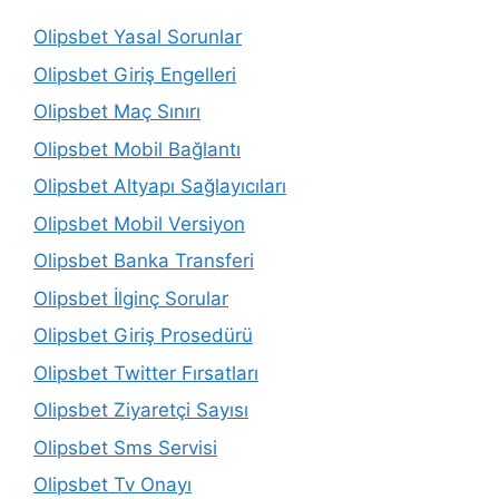
Olipsbet Yasal Sorunlar
Olipsbet Giriş Engelleri
Olipsbet Maç Sınırı
Olipsbet Mobil Bağlantı
Olipsbet Altyapı Sağlayıcıları
Olipsbet Mobil Versiyon
Olipsbet Banka Transferi
Olipsbet İlginç Sorular
Olipsbet Giriş Prosedürü
Olipsbet Twitter Fırsatları
Olipsbet Ziyaretçi Sayısı
Olipsbet Sms Servisi
Olipsbet Tv Onayı