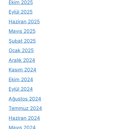
Ekim 2025
Eylül 2025
Haziran 2025
Mayıs 2025
Şubat 2025
Ocak 2025
Aralık 2024
Kasım 2024
Ekim 2024
Eylül 2024
Ağustos 2024
Temmuz 2024
Haziran 2024
Mayıs 2024