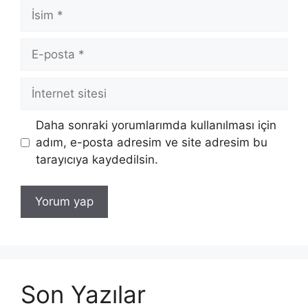
İsim
E-
posta
İnternet
sitesi
Daha sonraki yorumlarımda kullanılması için
adım, e-posta adresim ve site adresim bu
tarayıcıya kaydedilsin.
Son Yazılar