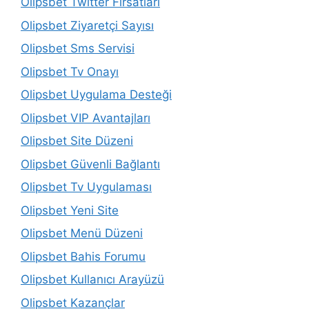
Olipsbet Twitter Fırsatları
Olipsbet Ziyaretçi Sayısı
Olipsbet Sms Servisi
Olipsbet Tv Onayı
Olipsbet Uygulama Desteği
Olipsbet VIP Avantajları
Olipsbet Site Düzeni
Olipsbet Güvenli Bağlantı
Olipsbet Tv Uygulaması
Olipsbet Yeni Site
Olipsbet Menü Düzeni
Olipsbet Bahis Forumu
Olipsbet Kullanıcı Arayüzü
Olipsbet Kazançlar