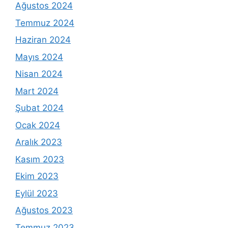
Ağustos 2024
Temmuz 2024
Haziran 2024
Mayıs 2024
Nisan 2024
Mart 2024
Şubat 2024
Ocak 2024
Aralık 2023
Kasım 2023
Ekim 2023
Eylül 2023
Ağustos 2023
Temmuz 2023