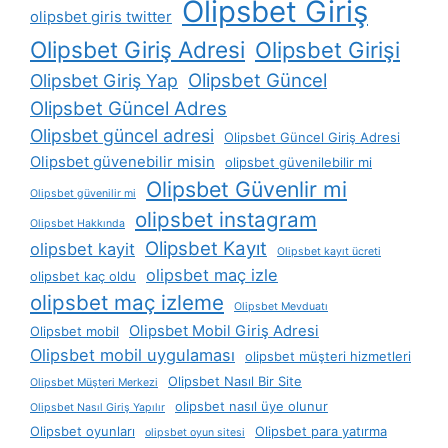
Olipsbet Giriş
olipsbet giris twitter
Olipsbet Giriş Adresi
Olipsbet Girişi
Olipsbet Güncel
Olipsbet Giriş Yap
Olipsbet Güncel Adres
Olipsbet güncel adresi
Olipsbet Güncel Giriş Adresi
Olipsbet güvenebilir misin
olipsbet güvenilebilir mi
Olipsbet Güvenlir mi
Olipsbet güvenilir mi
olipsbet instagram
Olipsbet Hakkında
Olipsbet Kayıt
olipsbet kayit
Olipsbet kayıt ücreti
olipsbet maç izle
olipsbet kaç oldu
olipsbet maç izleme
Olipsbet Mevduatı
Olipsbet Mobil Giriş Adresi
Olipsbet mobil
Olipsbet mobil uygulaması
olipsbet müşteri hizmetleri
Olipsbet Nasıl Bir Site
Olipsbet Müşteri Merkezi
olipsbet nasıl üye olunur
Olipsbet Nasıl Giriş Yapılır
Olipsbet oyunları
Olipsbet para yatırma
olipsbet oyun sitesi