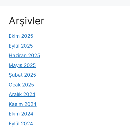
Arşivler
Ekim 2025
Eylül 2025
Haziran 2025
Mayıs 2025
Şubat 2025
Ocak 2025
Aralık 2024
Kasım 2024
Ekim 2024
Eylül 2024