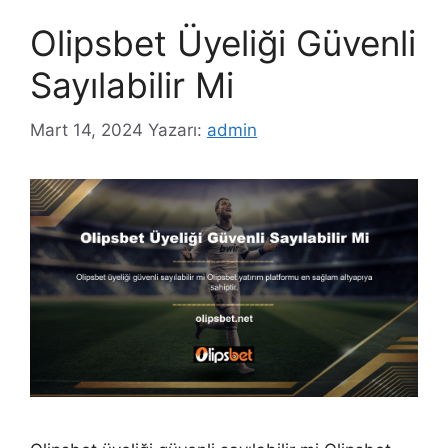
Olipsbet Üyeliği Güvenli
Sayılabilir Mi
Mart 14, 2024
Yazarı:
admin