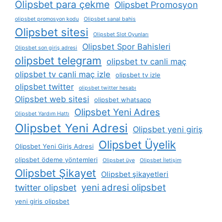
Olipsbet para çekme
Olipsbet Promosyon
olipsbet promosyon kodu
Olipsbet sanal bahis
Olipsbet sitesi
Olipsbet Slot Oyunları
Olipsbet Spor Bahisleri
Olipsbet son giriş adresi
olipsbet telegram
olipsbet tv canli maç
olipsbet tv canli maç izle
olipsbet tv izle
olipsbet twitter
olipsbet twitter hesabı
Olipsbet web sitesi
olipsbet whatsapp
Olipsbet Yeni Adres
Olipsbet Yardım Hattı
Olipsbet Yeni Adresi
Olipsbet yeni giriş
Olipsbet Üyelik
Olipsbet Yeni Giriş Adresi
olipsbet ödeme yöntemleri
Olipsbet üye
Olipsbet İletişim
Olipsbet Şikayet
Olipsbet şikayetleri
yeni adresi olipsbet
twitter olipsbet
yeni giris olipsbet