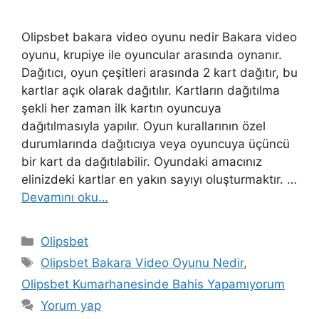
Olipsbet bakara video oyunu nedir Bakara video
oyunu, krupiye ile oyuncular arasında oynanır.
Dağıtıcı, oyun çeşitleri arasında 2 kart dağıtır, bu
kartlar açık olarak dağıtılır. Kartların dağıtılma
şekli her zaman ilk kartın oyuncuya
dağıtılmasıyla yapılır. Oyun kurallarının özel
durumlarında dağıtıcıya veya oyuncuya üçüncü
bir kart da dağıtılabilir. Oyundaki amacınız
elinizdeki kartlar en yakın sayıyı oluşturmaktır. …
Devamını oku…
Kategoriler
Olipsbet
Etiketler
Olipsbet Bakara Video Oyunu Nedir
,
Olipsbet Kumarhanesinde Bahis Yapamıyorum
Yorum yap