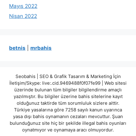
Mayıs 2022
Nisan 2022
betnis
|
mrbahis
Seobahis | SEO & Grafik Tasarım & Marketing İçin
İletişim/Skype: live:.cid.9469488f0f07fe99 | Web sitesi
üzerinde bulunan tüm bilgiler bilgilendirme amaçlı
yazılmıştır. Bu bilgiler üzerine bahis sitelerine kayıt
olduğunuz taktirde tüm sorumluluk sizlere aittir.
Türkiye yasalarına göre 7258 sayılı kanun uyarınca
yasa dışı bahis oynamanın cezaları mevcuttur. Şuan
bulunduğunuz site hiç bir şekilde illegal bahis oyunları
oynatmıyor ve oynamaya aracı olmuyordur.