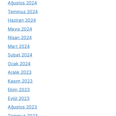
Ağustos 2024
Temmuz 2024
Haziran 2024
Mayıs 2024
Nisan 2024
Mart 2024
Şubat 2024
Ocak 2024
Aralık 2023
Kasım 2023
Ekim 2023
Eylül 2023
Ağustos 2023
Temmuz 2023