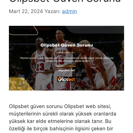
Mart 22, 2024
Yazarı:
admin
Olipsbet güven sorunu Olipsbet web sitesi,
müşterilerinin sürekli olarak yüksek oranlarda
yüksek kar elde etmelerine olanak tanır. Bu
özelliği ile birçok bahisçinin ilgisini çeken bir