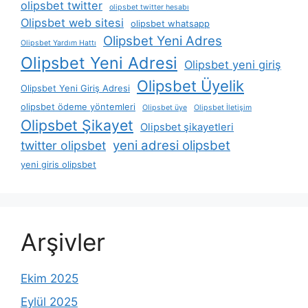
olipsbet twitter
olipsbet twitter hesabı
Olipsbet web sitesi
olipsbet whatsapp
Olipsbet Yeni Adres
Olipsbet Yardım Hattı
Olipsbet Yeni Adresi
Olipsbet yeni giriş
Olipsbet Üyelik
Olipsbet Yeni Giriş Adresi
olipsbet ödeme yöntemleri
Olipsbet üye
Olipsbet İletişim
Olipsbet Şikayet
Olipsbet şikayetleri
yeni adresi olipsbet
twitter olipsbet
yeni giris olipsbet
Arşivler
Ekim 2025
Eylül 2025