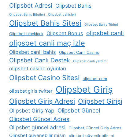
Olipsbet Adresi
Olipsbet Bahis
Olipsbet Bahis Bilgileri
Olipsbet bahisleri
Olipsbet Bahis Sitesi
Olipsbet Bahis Türleri
olipsbet canli
Olipsbet Bonus
Olipsbet blackjack
olipsbet canli maç izle
Olipsbet canlı bahis
Olipsbet Canlı Casino
Olipsbet Canlı Destek
Olipsbet canlı yardım
olipsbet casino oyunları
Olipsbet Casino Sitesi
olipsbet com
Olipsbet Giriş
olipsbet giris twitter
Olipsbet Giriş Adresi
Olipsbet Girişi
Olipsbet Güncel
Olipsbet Giriş Yap
Olipsbet Güncel Adres
Olipsbet güncel adresi
Olipsbet Güncel Giriş Adresi
Olipsbet güvenebilir misin
olipsbet güvenilebilir mi