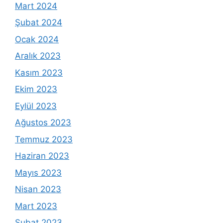
Mart 2024
Şubat 2024
Ocak 2024
Aralık 2023
Kasım 2023
Ekim 2023
Eylül 2023
Ağustos 2023
Temmuz 2023
Haziran 2023
Mayıs 2023
Nisan 2023
Mart 2023
Şubat 2023