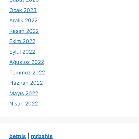
Ocak 2023
Aralık 2022
Kasım 2022
Ekim 2022
Eylül 2022
Ağustos 2022
Temmuz 2022
Haziran 2022
Mayıs 2022
Nisan 2022
betnis
|
mrbahis