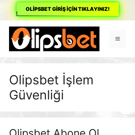
OLİPSBET GİRİŞ İÇİN TIKLAYINIZ!
İçeriğe
atla
Menü
Olipsbet İşlem
Güvenliği
Olipsbet Abone Ol