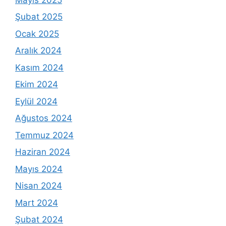
Şubat 2025
Ocak 2025
Aralık 2024
Kasım 2024
Ekim 2024
Eylül 2024
Ağustos 2024
Temmuz 2024
Haziran 2024
Mayıs 2024
Nisan 2024
Mart 2024
Şubat 2024