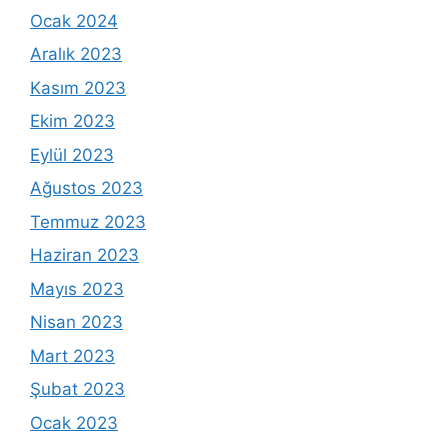
Ocak 2024
Aralık 2023
Kasım 2023
Ekim 2023
Eylül 2023
Ağustos 2023
Temmuz 2023
Haziran 2023
Mayıs 2023
Nisan 2023
Mart 2023
Şubat 2023
Ocak 2023