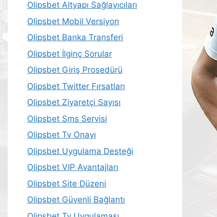
Olipsbet Altyapı Sağlayıcıları
Olipsbet Mobil Versiyon
Olipsbet Banka Transferi
Olipsbet İlginç Sorular
Olipsbet Giriş Prosedürü
Olipsbet Twitter Fırsatları
Olipsbet Ziyaretçi Sayısı
Olipsbet Sms Servisi
Olipsbet Tv Onayı
Olipsbet Uygulama Desteği
Olipsbet VIP Avantajları
Olipsbet Site Düzeni
Olipsbet Güvenli Bağlantı
Olipsbet Tv Uygulaması