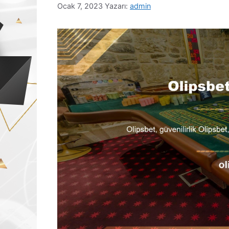
Ocak 7, 2023
Yazarı:
admin