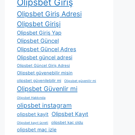
Olipsbet Giriş
Olipsbet Giriş Adresi
Olipsbet Girişi
Olipsbet Giriş Yap
Olipsbet Güncel
Olipsbet Güncel Adres
Olipsbet güncel adresi
Olipsbet Güncel Giriş Adresi
Olipsbet güvenebilir misin
olipsbet güvenilebilir mi
Olipsbet güvenilir mi
Olipsbet Güvenlir mi
Olipsbet Hakkında
olipsbet instagram
Olipsbet Kayıt
olipsbet kayit
olipsbet kaç oldu
Olipsbet kayıt ücreti
olipsbet maç izle