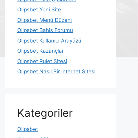
Olipsbet Yeni Site
Olipsbet Menü Düzeni
Olipsbet Bahis Forumu
Olipsbet Kullanıcı Arayüzü
Olipsbet Kazançlar
Olipsbet Rulet Sitesi
Olipsbet Nasıl Bir İnternet Sitesi
Kategoriler
Olipsbet