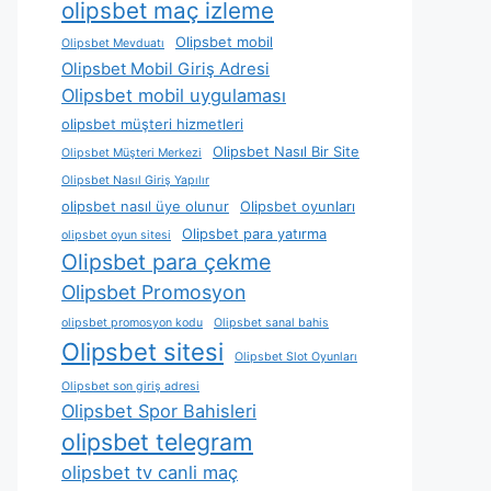
olipsbet maç izleme
Olipsbet mobil
Olipsbet Mevduatı
Olipsbet Mobil Giriş Adresi
Olipsbet mobil uygulaması
olipsbet müşteri hizmetleri
Olipsbet Nasıl Bir Site
Olipsbet Müşteri Merkezi
Olipsbet Nasıl Giriş Yapılır
olipsbet nasıl üye olunur
Olipsbet oyunları
Olipsbet para yatırma
olipsbet oyun sitesi
Olipsbet para çekme
Olipsbet Promosyon
olipsbet promosyon kodu
Olipsbet sanal bahis
Olipsbet sitesi
Olipsbet Slot Oyunları
Olipsbet son giriş adresi
Olipsbet Spor Bahisleri
olipsbet telegram
olipsbet tv canli maç