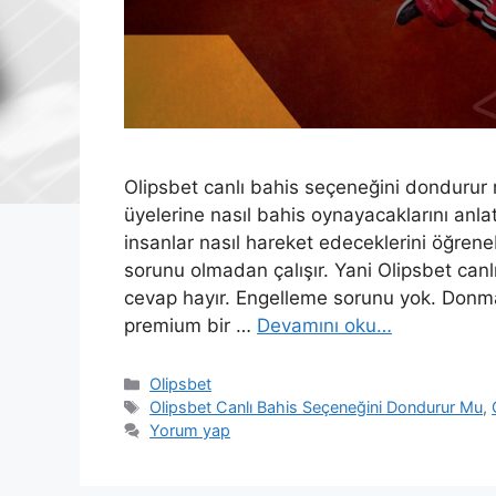
Olipsbet canlı bahis seçeneğini dondurur m
üyelerine nasıl bahis oynayacaklarını anlatı
insanlar nasıl hareket edeceklerini öğrene
sorunu olmadan çalışır. Yani Olipsbet can
cevap hayır. Engelleme sorunu yok. Donma
premium bir …
Devamını oku…
Kategoriler
Olipsbet
Etiketler
Olipsbet Canlı Bahis Seçeneğini Dondurur Mu
,
Yorum yap