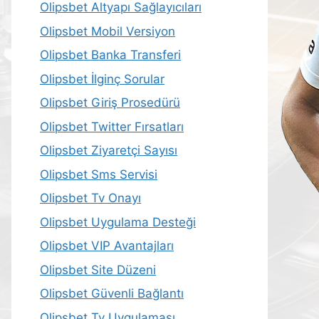
Olipsbet Altyapı Sağlayıcıları
Olipsbet Mobil Versiyon
Olipsbet Banka Transferi
Olipsbet İlginç Sorular
Olipsbet Giriş Prosedürü
Olipsbet Twitter Fırsatları
Olipsbet Ziyaretçi Sayısı
Olipsbet Sms Servisi
Olipsbet Tv Onayı
Olipsbet Uygulama Desteği
Olipsbet VIP Avantajları
Olipsbet Site Düzeni
Olipsbet Güvenli Bağlantı
Olipsbet Tv Uygulaması