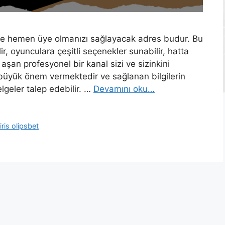
n ve hemen üye olmanızı sağlayacak adres budur. Bu
ir, oyunculara çeşitli seçenekler sunabilir, hatta
zi aşan profesyonel bir kanal sizi ve sizinkini
e büyük önem vermektedir ve sağlanan bilgilerin
geler talep edebilir. …
Devamını oku…
iris olipsbet