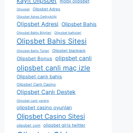
kayit olipsbet
mobil olipsbet
Olipsbet Adres
Olipsbet
Olipsbet Adres Değişikliği
Olipsbet Adresi
Olipsbet Bahis
Olipsbet Bahis Bilgileri
Olipsbet bahisleri
Olipsbet Bahis Sitesi
Olipsbet blackjack
Olipsbet Bahis Türleri
olipsbet canli
Olipsbet Bonus
olipsbet canli maç izle
Olipsbet canlı bahis
Olipsbet Canlı Casino
Olipsbet Canlı Destek
Olipsbet canlı yardım
olipsbet casino oyunları
Olipsbet Casino Sitesi
olipsbet giris twitter
olipsbet com