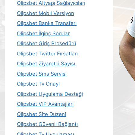
Olipsbet Altyapı Sağlayıcıları
Olipsbet Mobil Versiyon
Olipsbet Banka Transferi
Olipsbet İlginç Sorular
Olipsbet Giriş Prosedürü
Olipsbet Twitter Fırsatları
Olipsbet Ziyaretçi Sayısı
Olipsbet Sms Servisi
Olipsbet Tv Onayı
Olipsbet Uygulama Desteği
Olipsbet VIP Avantajları
Olipsbet Site Düzeni
Olipsbet Güvenli Bağlantı
Olipsbet Tv Uygulaması