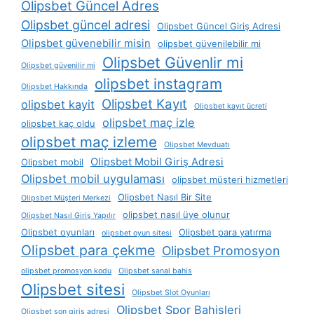
Olipsbet Güncel Adres
Olipsbet güncel adresi
Olipsbet Güncel Giriş Adresi
Olipsbet güvenebilir misin
olipsbet güvenilebilir mi
Olipsbet Güvenlir mi
Olipsbet güvenilir mi
olipsbet instagram
Olipsbet Hakkında
Olipsbet Kayıt
olipsbet kayit
Olipsbet kayıt ücreti
olipsbet maç izle
olipsbet kaç oldu
olipsbet maç izleme
Olipsbet Mevduatı
Olipsbet Mobil Giriş Adresi
Olipsbet mobil
Olipsbet mobil uygulaması
olipsbet müşteri hizmetleri
Olipsbet Nasıl Bir Site
Olipsbet Müşteri Merkezi
olipsbet nasıl üye olunur
Olipsbet Nasıl Giriş Yapılır
Olipsbet oyunları
Olipsbet para yatırma
olipsbet oyun sitesi
Olipsbet para çekme
Olipsbet Promosyon
olipsbet promosyon kodu
Olipsbet sanal bahis
Olipsbet sitesi
Olipsbet Slot Oyunları
Olipsbet Spor Bahisleri
Olipsbet son giriş adresi