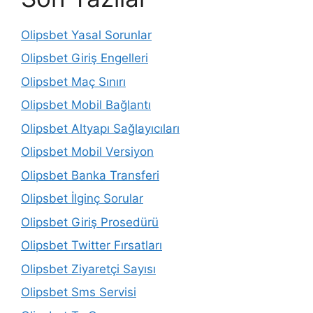
Olipsbet Yasal Sorunlar
Olipsbet Giriş Engelleri
Olipsbet Maç Sınırı
Olipsbet Mobil Bağlantı
Olipsbet Altyapı Sağlayıcıları
Olipsbet Mobil Versiyon
Olipsbet Banka Transferi
Olipsbet İlginç Sorular
Olipsbet Giriş Prosedürü
Olipsbet Twitter Fırsatları
Olipsbet Ziyaretçi Sayısı
Olipsbet Sms Servisi