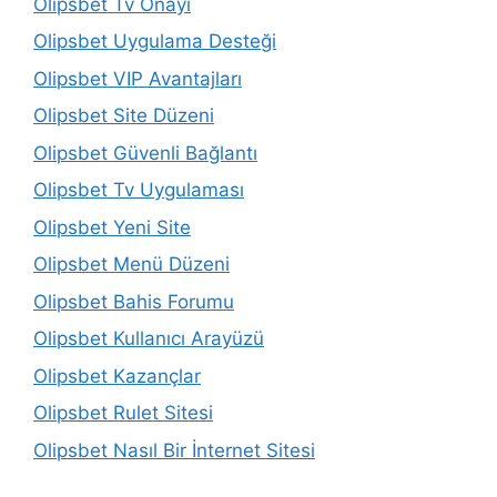
Olipsbet Tv Onayı
Olipsbet Uygulama Desteği
Olipsbet VIP Avantajları
Olipsbet Site Düzeni
Olipsbet Güvenli Bağlantı
Olipsbet Tv Uygulaması
Olipsbet Yeni Site
Olipsbet Menü Düzeni
Olipsbet Bahis Forumu
Olipsbet Kullanıcı Arayüzü
Olipsbet Kazançlar
Olipsbet Rulet Sitesi
Olipsbet Nasıl Bir İnternet Sitesi