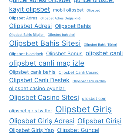
güncel adresi olipsbet
güncel olipsbet
kayit olipsbet
mobil olipsbet
Olipsbet
Olipsbet Adres
Olipsbet Adres Değişikliği
Olipsbet Adresi
Olipsbet Bahis
Olipsbet Bahis Bilgileri
Olipsbet bahisleri
Olipsbet Bahis Sitesi
Olipsbet Bahis Türleri
olipsbet canli
Olipsbet Bonus
Olipsbet blackjack
olipsbet canli maç izle
Olipsbet canlı bahis
Olipsbet Canlı Casino
Olipsbet Canlı Destek
Olipsbet canlı yardım
olipsbet casino oyunları
Olipsbet Casino Sitesi
olipsbet com
Olipsbet Giriş
olipsbet giris twitter
Olipsbet Giriş Adresi
Olipsbet Girişi
Olipsbet Güncel
Olipsbet Giriş Yap