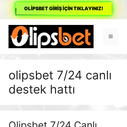
OLİPSBET GİRİŞ İÇİN TIKLAYINIZ!
İçeriğe
atla
Menü
olipsbet 7/24 canlı
destek hattı
Olipsbet 7/24 Canlı