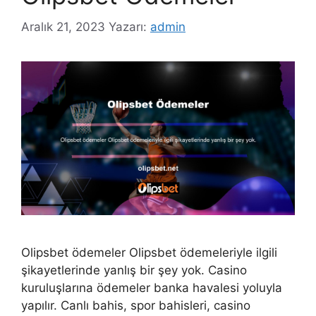
Aralık 21, 2023
Yazarı:
admin
Olipsbet ödemeler Olipsbet ödemeleriyle ilgili
şikayetlerinde yanlış bir şey yok. Casino
kuruluşlarına ödemeler banka havalesi yoluyla
yapılır. Canlı bahis, spor bahisleri, casino