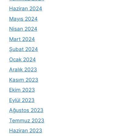
Haziran 2024
Mayıs 2024
Nisan 2024
Mart 2024
Şubat 2024
Ocak 2024
Aralık 2023
Kasım 2023
Ekim 2023
Eylül 2023
Ağustos 2023
Temmuz 2023
Haziran 2023