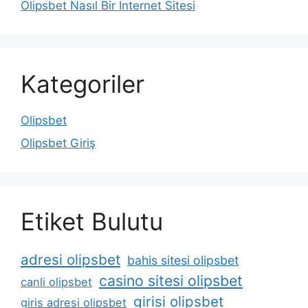
Olipsbet Nasıl Bir İnternet Sitesi
Kategoriler
Olipsbet
Olipsbet Giriş
Etiket Bulutu
adresi olipsbet
bahis sitesi olipsbet
casino sitesi olipsbet
canli olipsbet
girisi olipsbet
giris adresi olipsbet