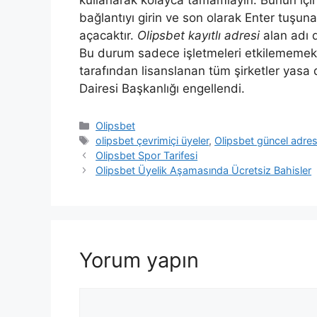
bağlantıyı girin ve son olarak Enter tuşun
açacaktır.
Olipsbet kayıtlı adresi
alan adı d
Bu durum sadece işletmeleri etkilememek
tarafından lisanslanan tüm şirketler yasa dı
Dairesi Başkanlığı engellendi.
Kategoriler
Olipsbet
Etiketler
olipsbet çevrimiçi üyeler
,
Olipsbet güncel adres
Yazı
Olipsbet Spor Tarifesi
dolaşımı
Olipsbet Üyelik Aşamasında Ücretsiz Bahisler
Yorum yapın
Yorum