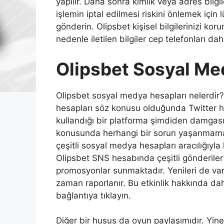
yapılır. Daha sonra kimlik veya adres bilgil
işlemin iptal edilmesi riskini önlemek için 
gönderin. Olipsbet kişisel bilgilerinizi korum
nedenle iletilen bilgiler cep telefonları da
Olipsbet Sosyal Me
Olipsbet sosyal medya hesapları nelerdir
hesapları söz konusu olduğunda Twitter her
kullandığı bir platforma şimdiden damgasın
konusunda herhangi bir sorun yaşanmamakt
çeşitli sosyal medya hesapları aracılığıyla
Olipsbet SNS hesabında çeşitli gönderiler y
promosyonlar sunmaktadır. Yenileri de var.
zaman raporlanır. Bu etkinlik hakkında daha
bağlantıya tıklayın.
Diğer bir husus da oyun paylaşımıdır. Yine 