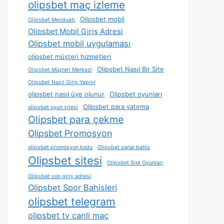
olipsbet maç izleme
Olipsbet mobil
Olipsbet Mevduatı
Olipsbet Mobil Giriş Adresi
Olipsbet mobil uygulaması
olipsbet müşteri hizmetleri
Olipsbet Nasıl Bir Site
Olipsbet Müşteri Merkezi
Olipsbet Nasıl Giriş Yapılır
olipsbet nasıl üye olunur
Olipsbet oyunları
Olipsbet para yatırma
olipsbet oyun sitesi
Olipsbet para çekme
Olipsbet Promosyon
olipsbet promosyon kodu
Olipsbet sanal bahis
Olipsbet sitesi
Olipsbet Slot Oyunları
Olipsbet son giriş adresi
Olipsbet Spor Bahisleri
olipsbet telegram
olipsbet tv canli maç