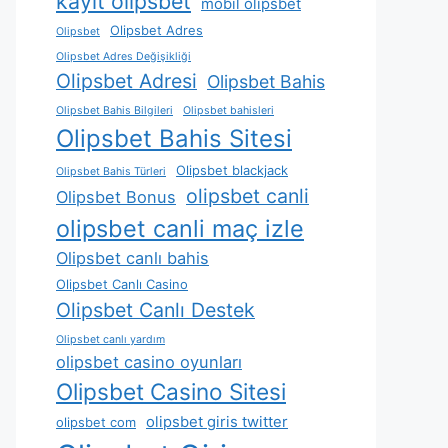
kayit olipsbet
mobil olipsbet
Olipsbet Adres
Olipsbet
Olipsbet Adres Değişikliği
Olipsbet Adresi
Olipsbet Bahis
Olipsbet Bahis Bilgileri
Olipsbet bahisleri
Olipsbet Bahis Sitesi
Olipsbet blackjack
Olipsbet Bahis Türleri
olipsbet canli
Olipsbet Bonus
olipsbet canli maç izle
Olipsbet canlı bahis
Olipsbet Canlı Casino
Olipsbet Canlı Destek
Olipsbet canlı yardım
olipsbet casino oyunları
Olipsbet Casino Sitesi
olipsbet giris twitter
olipsbet com