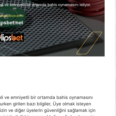
nli ve emniyetli bir ortamda bahis oynamasını
rurken girilen bazı bilgiler, Üye olmak isteyen
sizin ve diğer üyelerin güvenliğini sağlamak için