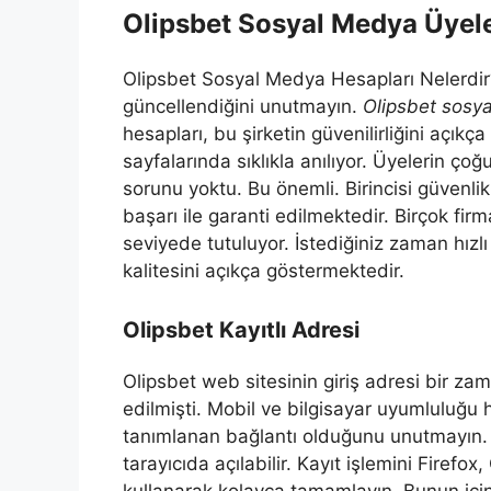
Olipsbet Sosyal Medya Üyel
Olipsbet Sosyal Medya Hesapları Nelerdi
güncellendiğini unutmayın.
Olipsbet sosy
hesapları, bu şirketin güvenilirliğini açı
sayfalarında sıklıkla anılıyor. Üyelerin 
sorunu yoktu. Bu önemli. Birincisi güvenlik.
başarı ile garanti edilmektedir. Birçok fi
seviyede tutuluyor. İstediğiniz zaman hızlı
kalitesini açıkça göstermektedir.
Olipsbet Kayıtlı Adresi
Olipsbet web sitesinin giriş adresi bir zam
edilmişti. Mobil ve bilgisayar uyumluluğu h
tanımlanan bağlantı olduğunu unutmayın.
tarayıcıda açılabilir. Kayıt işlemini Firefo
kullanarak kolayca tamamlayın. Bunun içi