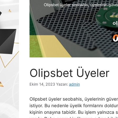
Olipsbet Üyeler
Ekim 14, 2023
Yazarı:
admin
Olipsbet üyeler seobahis, üyelerinin güve
istiyor. Bu nedenle üyelik formlarını doldu
kişinin onayına tabidir. Bu işlem yalnızca 