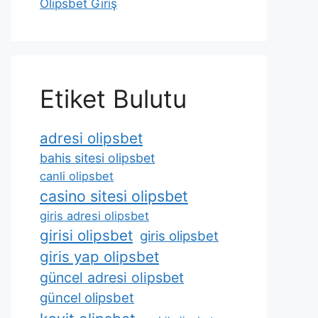
Olipsbet Giriş
Etiket Bulutu
adresi olipsbet
bahis sitesi olipsbet
canli olipsbet
casino sitesi olipsbet
giris adresi olipsbet
girisi olipsbet
giris olipsbet
giris yap olipsbet
güncel adresi olipsbet
güncel olipsbet