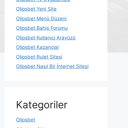
Olipsbet Yeni Site
Olipsbet Menü Düzeni
Olipsbet Bahis Forumu
Olipsbet Kullanıcı Arayüzü
Olipsbet Kazançlar
Olipsbet Rulet Sitesi
Olipsbet Nasıl Bir İnternet Sitesi
Kategoriler
Olipsbet