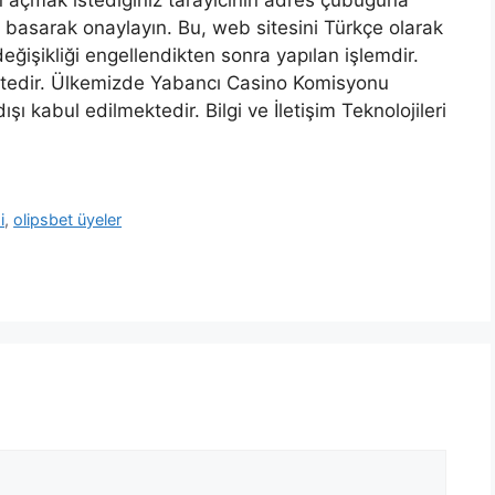
a basarak onaylayın. Bu, web sitesini Türkçe olarak
eğişikliği engellendikten sonra yapılan işlemdir.
tedir. Ülkemizde Yabancı Casino Komisyonu
şı kabul edilmektedir. Bilgi ve İletişim Teknolojileri
i
,
olipsbet üyeler