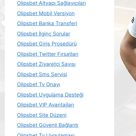
Olipsbet Altyapı Sağlayıcıları
Olipsbet Mobil Versiyon
Olipsbet Banka Transferi
Olipsbet İlginç Sorular
Olipsbet Giriş Prosedürü
Olipsbet Twitter Fırsatları
Olipsbet Ziyaretçi Sayısı
Olipsbet Sms Servisi
Olipsbet Tv Onayı
Olipsbet Uygulama Desteği
Olipsbet VIP Avantajları
Olipsbet Site Düzeni
Olipsbet Güvenli Bağlantı
Olipsbet Tv Uygulaması