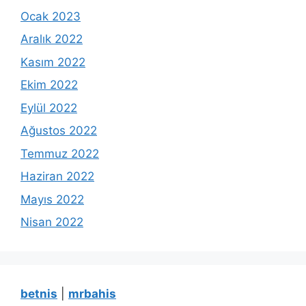
Ocak 2023
Aralık 2022
Kasım 2022
Ekim 2022
Eylül 2022
Ağustos 2022
Temmuz 2022
Haziran 2022
Mayıs 2022
Nisan 2022
betnis
|
mrbahis