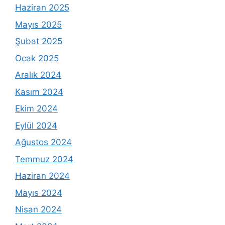
Haziran 2025
Mayıs 2025
Şubat 2025
Ocak 2025
Aralık 2024
Kasım 2024
Ekim 2024
Eylül 2024
Ağustos 2024
Temmuz 2024
Haziran 2024
Mayıs 2024
Nisan 2024