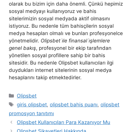
olarak bu bizim için daha önemli. Çünkü hepimiz
sosyal medyayı kullanıyoruz ve bahis
sitelerimizin sosyal medyada aktif olmasını
istiyoruz. Bu nedenle tüm bahisçilerin sosyal
medya hesapları olmalı ve bunları profesyonelce
yönetmelidir.
Olipsbet i̇le finansal i̇şlemlere
genel bakış
, profesyonel bir ekip tarafından
yönetilen sosyal profillere sahip bir bahis
sitesidir. Bu nedenle Olipsbet kullanıcıları ilgi
duydukları internet sitelerinin sosyal medya
hesaplarını takip etmektedirler.
Kategoriler
Olipsbet
Etiketler
giris olipsbet
,
olipsbet bahis puanı
,
olipsbet
promosyon tanıtımı
Yazı
Olipsbet Kullanıcıları Para Kazanıyor Mu
dolaşımı
Olipsbet Şikayetleri Hakkında