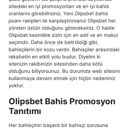
sitedeki en iyi promosyonları ve en iyi bahis
oranlarını görebilirsiniz. Yani
Olipsbet bahis
puanı
rakipleri ile karşılaştırırsanız Olipsbet her
yönden üstün olduğunu göreceksiniz. O halde
Olipsbet kesinlikle sizin için en adil ve en makul
seçimdir. Daha önce de belirtildiği gibi,
bahisçilerin bir kozu vardır. Bahisçiler arasındaki
rekabetin en etkili yolu budur. Diyelim ki
sitenizin rakibinizin sitesinden daha kötü
olduğunu biliyorsunuz. Bu durumda web sitesini
kullanmaya devam etmek için hiçbir nedeniniz
yoktur.
Olipsbet Bahis Promosyon
Tanıtımı
Her bahisçinin başarılı bir bahisçi sorusuna