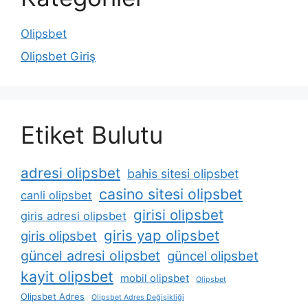
Olipsbet
Olipsbet Giriş
Etiket Bulutu
adresi olipsbet
bahis sitesi olipsbet
casino sitesi olipsbet
canli olipsbet
girisi olipsbet
giris adresi olipsbet
giris yap olipsbet
giris olipsbet
güncel adresi olipsbet
güncel olipsbet
kayit olipsbet
mobil olipsbet
Olipsbet
Olipsbet Adres
Olipsbet Adres Değişikliği