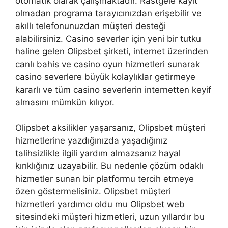
otomatik olarak çalışmaktadır. Rastgele kayıt
olmadan programa tarayıcınızdan erişebilir ve
akıllı telefonunuzdan müşteri desteği
alabilirsiniz. Casino severler için yeni bir tutku
haline gelen Olipsbet şirketi, internet üzerinden
canlı bahis ve casino oyun hizmetleri sunarak
casino severlere büyük kolaylıklar getirmeye
kararlı ve tüm casino severlerin internetten keyif
almasını mümkün kılıyor.
Olipsbet aksilikler yaşarsanız, Olipsbet müşteri
hizmetlerine yazdığınızda yaşadığınız
talihsizlikle ilgili yardım almazsanız hayal
kırıklığınız uzayabilir. Bu nedenle çözüm odaklı
hizmetler sunan bir platformu tercih etmeye
özen göstermelisiniz. Olipsbet müşteri
hizmetleri yardımcı oldu mu Olipsbet web
sitesindeki müşteri hizmetleri, uzun yıllardır bu