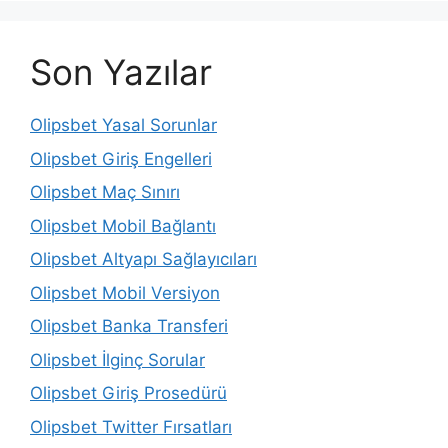
Son Yazılar
Olipsbet Yasal Sorunlar
Olipsbet Giriş Engelleri
Olipsbet Maç Sınırı
Olipsbet Mobil Bağlantı
Olipsbet Altyapı Sağlayıcıları
Olipsbet Mobil Versiyon
Olipsbet Banka Transferi
Olipsbet İlginç Sorular
Olipsbet Giriş Prosedürü
Olipsbet Twitter Fırsatları