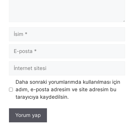
İsim
E-
posta
İnternet
sitesi
Daha sonraki yorumlarımda kullanılması için
adım, e-posta adresim ve site adresim bu
tarayıcıya kaydedilsin.