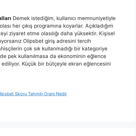
lları
Demek istediğim, kullanıcı memnuniyetiyle
 olası her çıkış programına koyarlar. Açıkladığım
teyi ziyaret etme olasılığı daha yüksektir. Kişisel
rıyorsanız Olipsbet giriş adresini tercih
hisçilerin çok sık kullanmadığı bir kategoriye
inde pek kullanılmasa da ekonominin eğlence
l ediliyor. Küçük bir bütçeyle ekran eğlencesini
lipsbet Skoru Tahmin Oranı Nedir