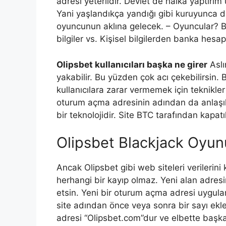
adresi yeterlidir. Devlet de halka yaptırım
Yani yaşlandıkça yandığı gibi kuruyunca da
oyuncunun aklına gelecek. – Oyuncular? Bur
bilgiler vs. Kişisel bilgilerden banka hesapl
Olipsbet kullanıcıları başka ne girer
Aslı
yakabilir. Bu yüzden çok acı çekebilirsin.
kullanıcılara zarar vermemek için teknikler
oturum açma adresinin adından da anlaşıla
bir teknolojidir. Site BTC tarafından kapat
Olipsbet Blackjack Oyun
Ancak Olipsbet gibi web siteleri verilerini
herhangi bir kayıp olmaz. Yeni alan adresi
etsin. Yeni bir oturum açma adresi uygular
site adından önce veya sonra bir sayı ekle
adresi “Olipsbet.com”dur ve elbette başka 