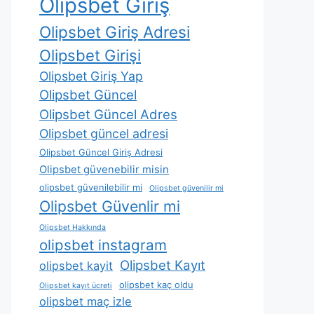
Olipsbet Giriş
Olipsbet Giriş Adresi
Olipsbet Girişi
Olipsbet Giriş Yap
Olipsbet Güncel
Olipsbet Güncel Adres
Olipsbet güncel adresi
Olipsbet Güncel Giriş Adresi
Olipsbet güvenebilir misin
olipsbet güvenilebilir mi
Olipsbet güvenilir mi
Olipsbet Güvenlir mi
Olipsbet Hakkında
olipsbet instagram
Olipsbet Kayıt
olipsbet kayit
olipsbet kaç oldu
Olipsbet kayıt ücreti
olipsbet maç izle