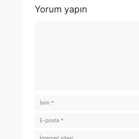
Yorum yapın
Yorum
İsim
E-
posta
İnternet