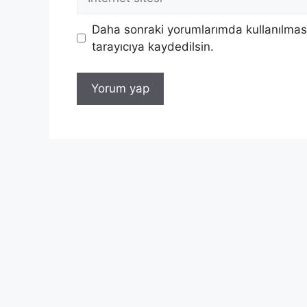
sitesi
Daha sonraki yorumlarımda kullanılması
tarayıcıya kaydedilsin.