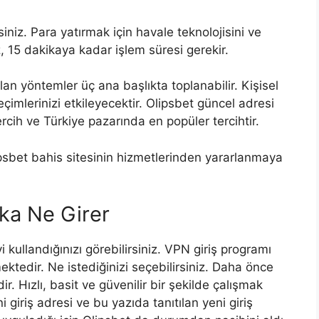
niz. Para yatırmak için havale teknolojisini ve
z, 15 dakikaya kadar işlem süresi gerekir.
an yöntemler üç ana başlıkta toplanabilir. Kişisel
eçimlerinizi etkileyecektir. Olipsbet güncel adresi
ercih ve Türkiye pazarında en popüler tercihtir.
ipsbet bahis sitesinin hizmetlerinden yararlanmaya
şka Ne Girer
i kullandığınızı görebilirsiniz. VPN giriş programı
mektedir. Ne istediğinizi seçebilirsiniz. Daha önce
ndir. Hızlı, basit ve güvenilir bir şekilde çalışmak
 giriş adresi ve bu yazıda tanıtılan yeni giriş