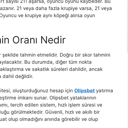
rt sayısı 21’i aşarsa, oyuncu oyunu kaybeder. Bu
zanır. 21 veya daha fazla krupiye varsa, 21 veya
Oyuncu ve krupiye aynı köpeği alırsa oyun
in Oranı Nedir
şekilde tahmin etmelidir. Doğru bir skor tahmini
yılacaktır. Bu durumda, diğer tüm nokta
zaklaştırma ve sakatlık süreleri dahildir, ancak
 dahil değildir.
tesi, oluşturduğunuz hesap için
Olipsbet
yatırma
kleştirme imkanı sunar. Olipsbet yataklarının
mı, tercih edilen sistem, hızlı işlem süresi ve
uğu görülmektedir. Güvenli, hızlı ve akıllı bir
uat olup olmadığını anında görebilir ve olup