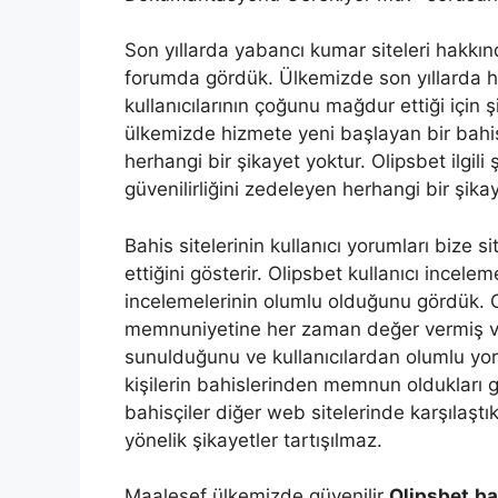
Son yıllarda yabancı kumar siteleri hakkı
forumda gördük. Ülkemizde son yıllarda h
kullanıcılarının çoğunu mağdur ettiği için 
ülkemizde hizmete yeni başlayan bir bahis
herhangi bir şikayet yoktur. Olipsbet ilgili
güvenilirliğini zedeleyen herhangi bir şika
Bahis sitelerinin kullanıcı yorumları bize 
ettiğini gösterir. Olipsbet kullanıcı incelem
incelemelerinin olumlu olduğunu gördük. 
memnuniyetine her zaman değer vermiş ve
sunulduğunu ve kullanıcılardan olumlu yor
kişilerin bahislerinden memnun oldukları 
bahisçiler diğer web sitelerinde karşılaştık
yönelik şikayetler tartışılmaz.
Maalesef ülkemizde güvenilir
Olipsbet
ba