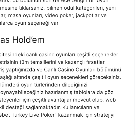
 olarak, bu bölümün son derece zengin bir oyun
kmesine tıklarsanız, bilinen ödül kategorileri, yeni
unlar, masa oyunları, video poker, jackpotlar ve
onlarca oyun seçeneği var
xas Hold’em
esindeki canlı casino oyunları çeşitli seçenekler
risinin tüm temsillerini ve kazançlı fırsatlar
iriş yaptığınızda ve Canlı Casino Oyunları bölümünü
lığı altında çeşitli oyun seçenekleri göreceksiniz.
ümdeki oyun türlerinden dilediğinizi
er oynayabileceğiniz hazırlanmış tablolara da göz
isteyenler için çeşitli avantajlar mevcut olup, web
kli desteği sağlamaktadır. Kullanıcıların ve
bet Turkey Live Poker’i kazanmak için stratejiyi