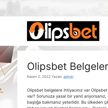
İçeriğe
atla
Olipsbet Belgeler
Kasım 2, 2022
Yazarı:
admin
Olipsbet belgelere ihtiyacınız var Olipsbet
var? Sorunuza yasal bir yanıt arıyorsanız, 
başlığa bakmanız yeterlidir. Bu ülkeden çık