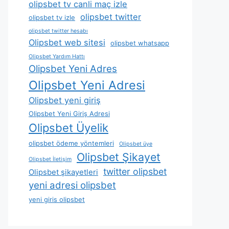
olipsbet tv canli maç izle
olipsbet twitter
olipsbet tv izle
olipsbet twitter hesabı
Olipsbet web sitesi
olipsbet whatsapp
Olipsbet Yardım Hattı
Olipsbet Yeni Adres
Olipsbet Yeni Adresi
Olipsbet yeni giriş
Olipsbet Yeni Giriş Adresi
Olipsbet Üyelik
olipsbet ödeme yöntemleri
Olipsbet üye
Olipsbet Şikayet
Olipsbet İletişim
twitter olipsbet
Olipsbet şikayetleri
yeni adresi olipsbet
yeni giris olipsbet