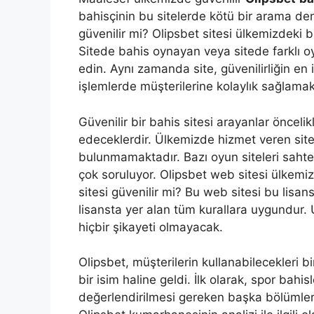
bahisçinin bu sitelerde kötü bir arama den
güvenilir mi? Olipsbet sitesi ülkemizdeki bi
Sitede bahis oynayan veya sitede farklı o
edin. Aynı zamanda site, güvenilirliğin en
işlemlerde müşterilerine kolaylık sağlama
Güvenilir bir bahis sitesi arayanlar öncelik
edeceklerdir. Ülkemizde hizmet veren sitel
bulunmamaktadır. Bazı oyun siteleri sahte 
çok soruluyor. Olipsbet web sitesi ülkemiz
sitesi güvenilir mi? Bu web sitesi bu lisan
lisansta yer alan tüm kurallara uygundur. Uy
hiçbir şikayeti olmayacak.
Olipsbet, müşterilerin kullanabilecekleri 
bir isim haline geldi. İlk olarak, spor bahi
değerlendirilmesi gereken başka bölümler 