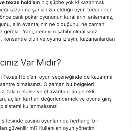
ive texas hold’em
hiç şüphe yok ki kazanmak
ği kazanma şansınızın olduğu oyun türlerinden
 önce canlı poker oyununun kurallarını anlamanız,
uğunu, elin avantajının ne olduğunu, ne zaman
z gerekir. Yani, deneyim sahibi olmalısınız.
, konsantre olun ve oyunu izleyin, kazananlardan
cınız Var Mıdır?
nlı Texas Hold’em oyun seçeneğinde de kazanma
santre olmalısınız. O zaman bu belgeleri
iz, takım elbise ve el avantajı için gerekli
an, açılan kartları değerlendirmek ve oyuna giriş
ip sistemi kullanmalısınız
?
sitesinde casino oyunlarında herhangi bir
rı güvenilir mi? Kullanılan oyun yönetimi