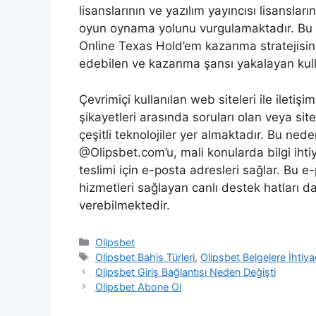
lisanslarının ve yazılım yayıncısı lisansları
oyun oynama yolunu vurgulamaktadır. Bu s
Online Texas Hold’em kazanma stratejisini 
edebilen ve kazanma şansı yakalayan kullanı
Çevrimiçi kullanılan web siteleri ile iletişi
şikayetleri arasında soruları olan veya si
çeşitli teknolojiler yer almaktadır. Bu ne
@Olipsbet.com’u, mali konularda bilgi ihti
teslimi için e-posta adresleri sağlar. Bu e
hizmetleri sağlayan canlı destek hatları 
verebilmektedir.
Kategoriler
Olipsbet
Etiketler
Olipsbet Bahis Türleri
,
Olipsbet Belgelere İhtiya
Yazı
Olipsbet Giriş Bağlantısı Neden Değişti
dolaşımı
Olipsbet Abone Ol