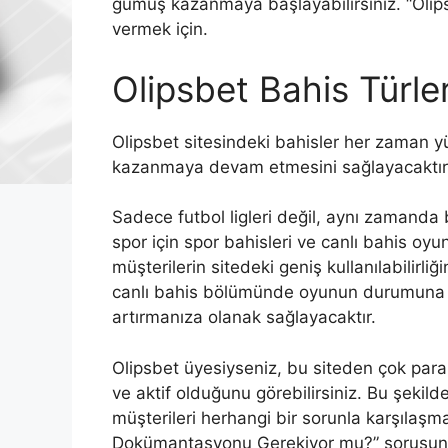
gümüş kazanmaya başlayabilirsiniz. “Olips
vermek için.
Olipsbet Bahis Türler
Olipsbet sitesindeki bahisler her zaman y
kazanmaya devam etmesini sağlayacaktır
Sadece futbol ligleri değil, aynı zamanda ba
spor için spor bahisleri ve canlı bahis oyunl
müşterilerin sitedeki geniş kullanılabilirl
canlı bahis bölümünde oyunun durumuna gö
artırmanıza olanak sağlayacaktır.
Olipsbet üyesiyseniz, bu siteden çok para 
ve aktif olduğunu görebilirsiniz. Bu şekild
müşterileri herhangi bir sorunla karşılaşma
Dokümantasyonu Gerekiyor mu?” sorusunu