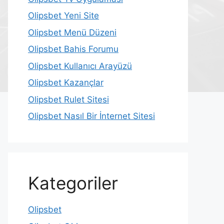
Olipsbet Yeni Site
Olipsbet Menü Düzeni
Olipsbet Bahis Forumu
Olipsbet Kullanıcı Arayüzü
Olipsbet Kazançlar
Olipsbet Rulet Sitesi
Olipsbet Nasıl Bir İnternet Sitesi
Kategoriler
Olipsbet